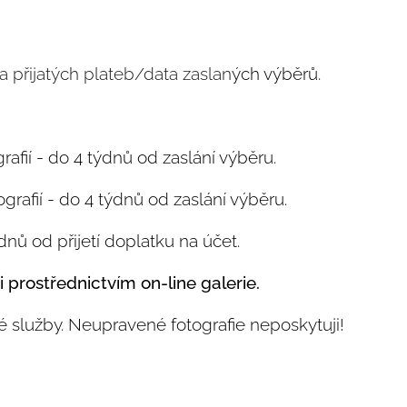
 přijatých plateb/data zasl
an
ých výběrů.
afií - do 4 týdnů od zaslání výběru.
ografií - do 4 týdnů od zaslání výběru.
ýdnů od přijetí doplatku na účet.
 prostřednictvím on-line galerie.
é služby. Neupravené fotografie neposkytuji!