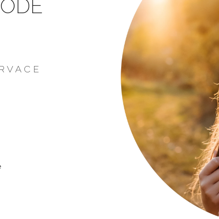
RODĚ
R V A C E
e