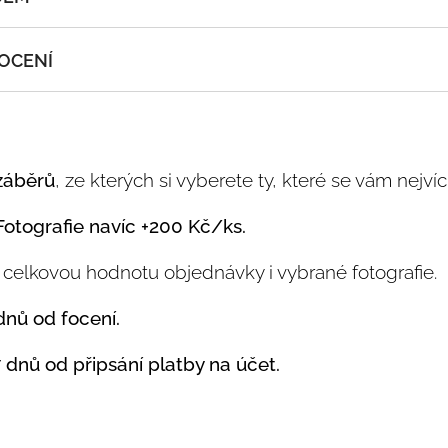
em máte focení za zvýhodněnou cenu 2.200Kč /
6 fotografií
.
FOCENÍ
mínu vám zašlu fakturu k uhrazení se splatností do 3 dnů.
lu fakturu k uhrazení platby 2.400 Kč / 6 fotografií.
 odesílám do 7 dnů od připsání platby na účet.
 odesílám při platbě předem do 7 dnů.
záběrů
, ze kterých si vyberete ty, které se vám nejvíc 
ámec balíčku se doplácí po jejich výběru.
ámec balíčku se doplácí po jejich výběru.
Fotografie navíc +200 Kč/ks.
e celkovou hodnotu objednávky i vybrané fotografie.
vené focení nebudete moct přijít?
radních termínů a přijdete se vyfotit v jiný den.
dnů od focení.
rkový poukaz.
 dnů od připsání platby na účet.
žít později v průběhu roku nebo ho věnovat a udělat radost s