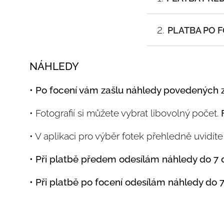
• Při platbě před
2.
PLATBA PO 
• Po rezervaci ter
• Po focení vám zaš
NÁHLEDY
• Náhledy z focení
• Náhledy z focení
• Po focení vám zašlu náhledy povedených 
• Fotografie nad r
• Fotografie nad r
• Fotografií si můžete vybrat libovolný počet.
• V aplikaci pro výběr fotek přehledně uvidít
Co když na domlu
• Vyberete si z náh
• Při platbě předem odesílám náhledy do 7 
• Vystavím vám dá
• Při platbě po focení odesílám náhledy do 7
Poukaz můžete vyu