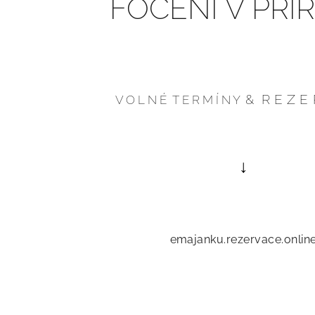
FOCENÍ V PŘÍ
& R E Z E 
V O L N É T E R M Í N Y
↓
emajanku.rezervace.onlin